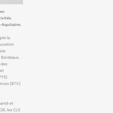
vec
tivités
e-Aquitaine.
ple la
ducation
sse
e Bordeaux,
s des
 et
PTS)
Ornon (BTV)
Santé et
28, les CLS