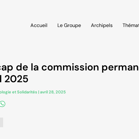
Accueil
Le Groupe
Archipels
Thémat
cap de la commission perma
il 2025
logie et Solidarités
|
avril 28, 2025