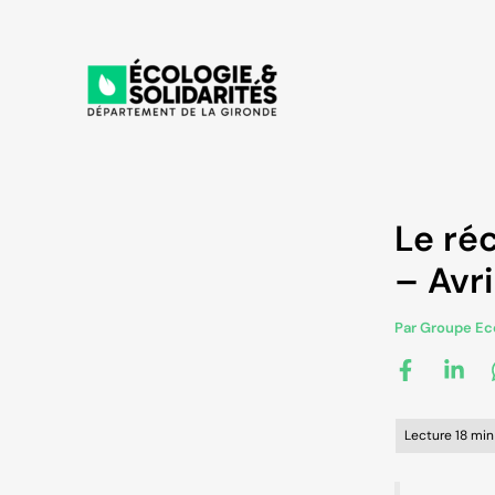
Aller
au
contenu
Le ré
– Avr
Par
Groupe Eco