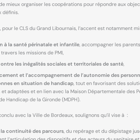
de mieux organiser les coopérations pour répondre aux objec
 définis.
 pour le CLS du Grand Libournais, l’accent est notamment mis
n à la santé périnatale et infantile
, accompagner les parents 
 travers les missions de PMI,
contre les inégalités sociales et territoriales de santé
,
rcement et l’accompagnement de l’autonomie des personn
onnes en situation de handicap
, tout en favorisant des solut
s et adaptées et en lien avec la Maison Départementale des 
 de Handicap de la Gironde (MDPH).
conclu avec la Ville de Bordeaux, soulignons qu’il vise à :
 la continuité des parcours
, du repérage et du dépistage jus
iant l’articulation des dispositifs et des acteurs du sanitaire et