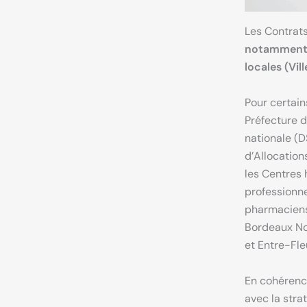
Les Contrat
notamment le
locales (Vi
Pour certain
Préfecture d
nationale (D
d’Allocation
les Centres 
professionne
pharmaciens,
Bordeaux No
et Entre-Fle
En cohérence
avec la stra