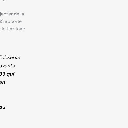
jecter de la
SS apporte
e territoire
 l’observe
novants
33 qui
 en
 au