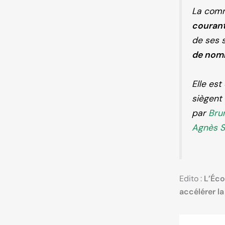
La comm
couran
de ses s
de nomb
Elle est
siègent
par
Bru
Agnès S
Edito :
L’Éco
accélérer la