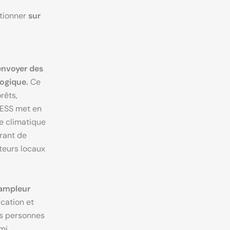
stionner
sur
envoyer des
logique.
Ce
rêts,
L’ESS met en
se climatique
rant de
cteurs locaux
’ampleur
cation et
es personnes
mi.