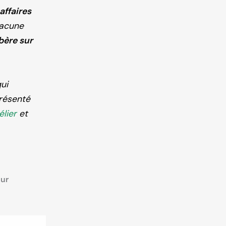
affaires
hacune
bère sur
ui
présenté
élier
et
our