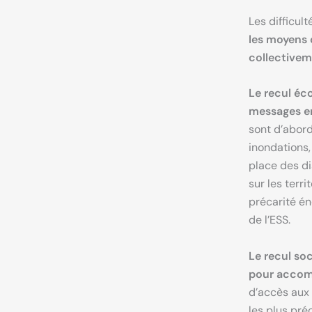
Les difficul
les moyens 
collectivem
Le recul éc
messages en
sont d’abord
inondations,
place des di
sur les terri
précarité én
de l’ESS.
Le recul so
pour accomp
d’accès aux
les plus pr