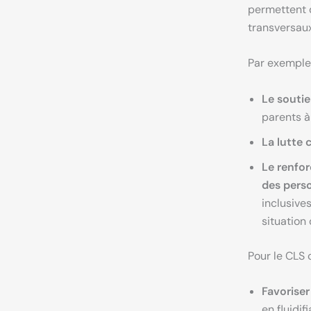
permettent 
transversaux
Par exemple,
Le soutie
parents à
La lutte 
Le renfo
des pers
inclusive
situation
Pour le CLS 
Favoriser
en fluidif