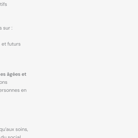
tifs
 sur :
et futurs
es âgées et
ions
Personnes en
qu’aux soins,
 du social,