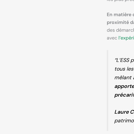
En matière d
proximité da
des démarche
avec
l’expér
“L’ESS p
tous le
mêlant 
apporte
précari
Laure 
patrimo