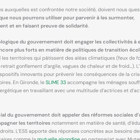
tés auxquelles est confrontée notre société, doivent nous que
que nous pourrons utiliser pour parvenir à les surmonter,
ent et en faisant preuve de solidarité
.
ologique du gouvernement doit engager les collectivités à 
core plus forts en matière de politiques de transition éco
 les territoires qui pâtissent des aléas climatiques (feux de fo
 retrait gonflement d’argile, vagues de chaleur et de froid…). 
spositifs innovants pour prévenir les conséquences de la cri
toires. En Gironde, le
SLIME 33
accompagne les ménages souff
ergétique en travaillant avec une multitude d’actrices et d’a
cial du gouvernement doit appeler des réformes sociales d
agner les territoires
notamment en matière de santé, d’édu
 droits. L’ESS apporte des réponses concrètes aux besoins d
écaires comme la
mutuelle girondine
en partenariat avec Muta