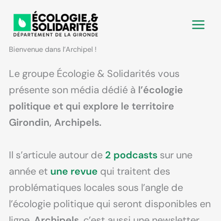
Aller
au
contenu
Bienvenue dans l’Archipel !
Le groupe Écologie & Solidarités vous
présente son média dédié à
l’écologie
politique et qui explore le territoire
Girondin, Archipels.
Il s’articule autour de
2 podcasts
sur une
année et
une revue
qui traitent des
problématiques locales sous l’angle de
l’écologie politique qui seront disponibles en
ligne.
Archipels
, c’est aussi une newsletter