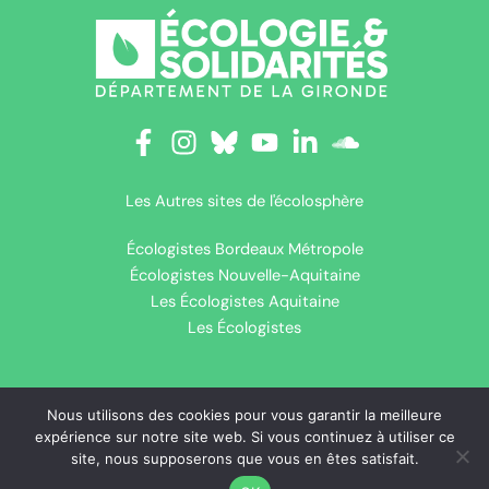
Les Autres sites de l'écolosphère
Écologistes Bordeaux Métropole
Écologistes Nouvelle-Aquitaine
Les Écologistes Aquitaine
Les Écologistes
Copyright © 2026 Ecologie & Solidarités - Département de la
Nous utilisons des cookies pour vous garantir la meilleure
expérience sur notre site web. Si vous continuez à utiliser ce
Gironde |
Thème WordPress Astra
site, nous supposerons que vous en êtes satisfait.
Politique de cookies (UE)