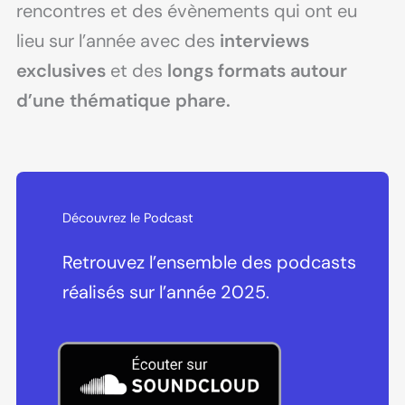
rencontres et des évènements qui ont eu
lieu sur l’année avec des
interviews
exclusives
et des
longs formats autour
d’une thématique phare.
Découvrez le Podcast
Retrouvez l’ensemble des podcasts
réalisés sur l’année 2025.