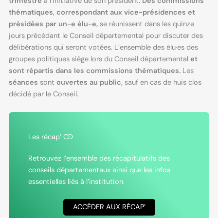
trimestre
à l’initiative de son président.
Des commissions
thématiques, correspondant aux vice-présidences et
présidées par un-e élu-e,
se réunissent dans les quinze
jours précédant le Conseil départemental pour discuter des
délibérations qui seront votées. L’ensemble des élu·es des
groupes politiques siège lors du Conseil départemental
et
sont répartis dans les commissions thématiques.
Les
séances
sont
ouvertes au public,
sauf en cas de huis clos
décidé par le Conseil.
Les récap’ CD
Retrouvez l’ensemble des récapitulatifs des
conseils départementaux ainsi que les infos
essentielles liés à l’institution.
ACCÉDER AUX RÉCAP’