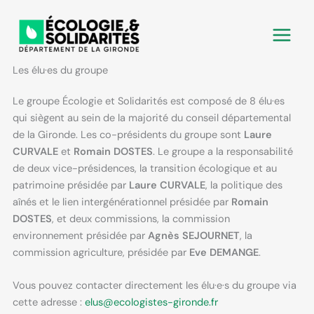
Aller
au
contenu
Les élu·es du groupe
Le groupe Écologie et Solidarités est composé de 8 élu·es
qui siègent au sein de la majorité du conseil départemental
de la Gironde. Les co-présidents du groupe sont
Laure
CURVALE
et
Romain DOSTES
. Le groupe a la responsabilité
de deux vice-présidences, la transition écologique et au
patrimoine présidée par
Laure CURVALE
, la politique des
aînés et le lien intergénérationnel présidée par
Romain
DOSTES
, et deux commissions, la commission
environnement présidée par
Agnès SEJOURNET
, la
commission agriculture, présidée par
Eve DEMANGE
.
Vous pouvez contacter directement les élu·e·s du groupe via
cette adresse :
elus@ecologistes-gironde.fr